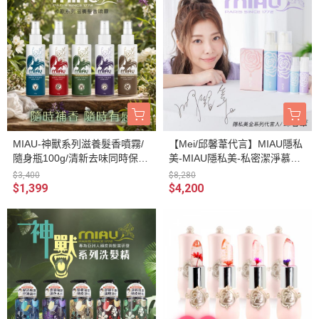
〈香妃的私密花園/私密小玫瑰/
私密菌〉
MIAU-神獸系列滋養髮香噴霧/
【Mei/邱馨葦代言】MIAU隱私
隨身瓶100g/清新去味同時保濕
美-MIAU隱私美-私密潔淨慕斯2
修護、蓬鬆亮澤/【狐狸/貓頭
00ml/私密防護噴霧30ml/私密p
$3,400
$8,280
鷹/孔雀/花豹/公鹿】共五款
H值/私密清潔/私密保養/打造私
$1,399
$4,200
密舒適圈/私密香