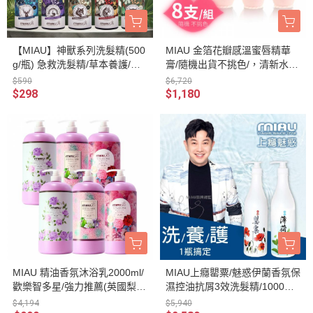
【MIAU】神獸系列洗髮精(500
MIAU 金箔花瓣感溫蜜唇精華
g/瓶) 急救洗髮精/草本養護/強
膏/隨機出貨不挑色/，清新水亮
健髮根/滋養頭髮/柔順有彈性/
粉紅色澤 持久不掉色，充滿水
$590
$6,720
閃耀亮澤髮光/豐潤光采【任選
潤感
$298
$1,180
5瓶$990再送神獸滋養髮香噴
霧(隨機)】
MIAU 精油香氛沐浴乳2000ml/
MIAU上癮罌粟/魅惑伊蘭香氛保
歡樂智多星/強力推薦(英國梨小
濕控油抗屑3效洗髮精/1000ml/
蒼蘭．玫瑰．牡丹與胭紅麂
歡樂智多星/強力推薦防止頭皮
$4,194
$5,940