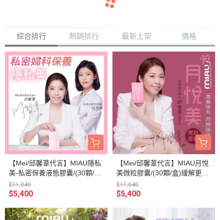
navigate_before
navigate_next
綜合排行
熱銷排行
最新上架
價格
【Mei/邱馨葦代言】MIAU隱私
【Mei/邱馨葦代言】MIAU月悅
美-私密保養液態膠囊/(30顆/盒)
美微粒膠囊/(30顆/盒)緩解更年
【民視/醫學大聯盟節目介紹】
期不適 雌激素 更年期調理 紅
$11,040
$11,040
私密清爽淨香，添加蔓越莓益
花苜蓿 頂級植物異黃酮 五色靈
$5,400
$5,400
生菌，24小時保養，由內而外
芝 定格青春 珍珠粉 養出好膚
調理體質，維持私密健康。
色