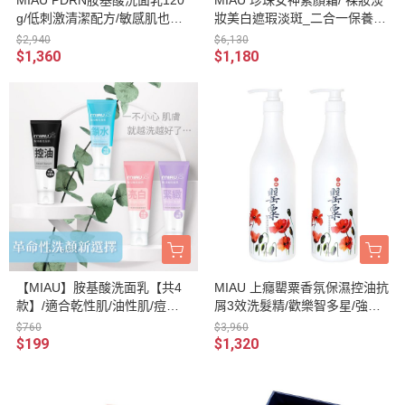
MIAU PDRN胺基酸洗面乳120
MIAU 珍珠女神素顏霜/ 裸妝淡
g/低刺激清潔配方/敏感肌也能
妝美白遮瑕淡斑_二合一保養
安心使用/維持肌膚彈性與活力/
+底妝
$2,940
$6,130
使皮膚長效滋潤保濕
$1,360
$1,180
【MIAU】胺基酸洗面乳【共4
MIAU 上癮罌粟香氛保濕控油抗
款】/適合乾性肌/油性肌/痘痘
屑3效洗髮精/歡樂智多星/強力
肌/混合肌/敏感肌/專為亞洲人
推薦1000m/防止頭皮的油臭味
$760
$3,960
研發的胺基酸洗面乳/控油/緊
及汗味/保持頭皮健康狀態歡樂
$199
$1,320
緻/鎖水/亮白
智多星/強力推薦