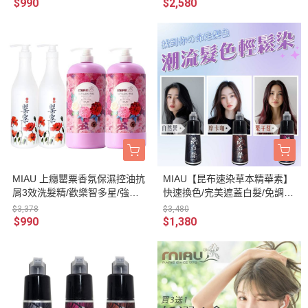
絨．杏桃花與蜂蜜)&MIAU上癮
的油臭味及汗味/保持頭皮健康
$990
$2,580
罌粟抗屑香氛洗髮精組合歡樂
狀態
智多星/強力推薦
MIAU 上癮罌粟香氛保濕控油抗
MIAU【昆布速染草本精華素】
屑3效洗髮精/歡樂智多星/強力
快速換色/完美遮蓋白髮/免調染
推薦/1000ml-MIAU精油香氛沐
膏/修護和鎖色的無臭配方/台灣
$3,378
$3,480
浴乳2000ml(2瓶洗髮+2瓶沐組)
生產〈無添加PPD/重金屬/甲
$990
$1,380
醛/酯類防腐劑〉