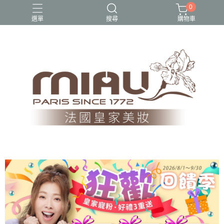
0
選單
搜尋
購物車
1212超殺隱私美優惠組
2023熱銷口碑專區
美白、保濕
超值組合商品
隱私美$1212快閃價