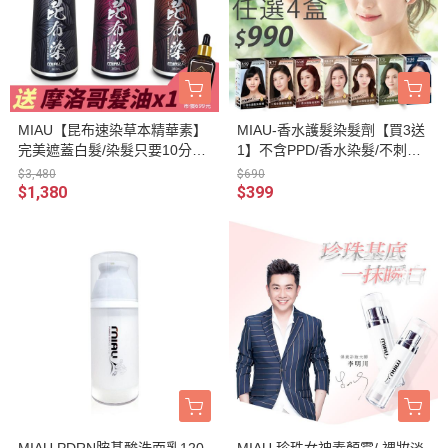
MIAU【昆布速染草本精華素】
MIAU-香水護髮染髮劑【買3送
完美遮蓋白髮/染髮只要10分鐘/
1】不含PPD/香水染髮/不刺激/
修護和鎖色的無臭配方/台灣生
染髮兼護髮 顏色持久完美遮
$3,480
$690
產〈無添加PPD/重金屬/甲醛/
蓋，時尚好氣色/單盒$399/
$1,380
$399
酯類防腐劑〉
【任選4盒$990】