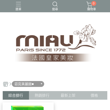
0
選單
搜尋
購物車
1212超殺隱私美優惠組
2023熱銷口碑專區
美白、保濕
超值組合商品
隱私美$1212快閃價
窈窕美麗館■
綜合排行
熱銷排行
最新上架
價格