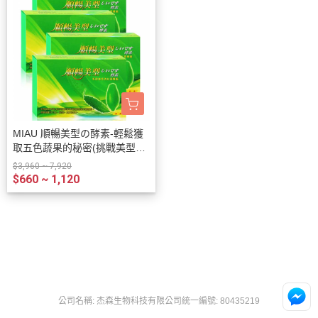
MIAU 順暢美型の酵素-輕鬆獲
取五色蔬果的秘密(挑戰美型超
有酵， 讓你喜愛卻又穿不下 的
$3,960 ~ 7,920
牛仔褲重見天日)
$660 ~ 1,120
公司名稱: 杰森生物科技有限公司
統一編號: 80435219