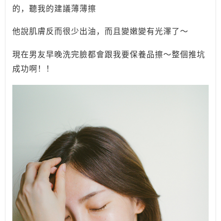
的，聽我的建議薄薄擦
他說肌膚反而很少出油，而且變嫩變有光澤了～
現在男友早晚洗完臉都會跟我要保養品擦～整個推坑
成功啊！！