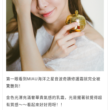
第一眼看到MIAU海洋之星音波奇蹟修護霜就完全被
驚艷到！
金色光澤充滿奢華貴氣感的乳霜，光是擺著就覺得超
有質感～～看起來好好用呀！！