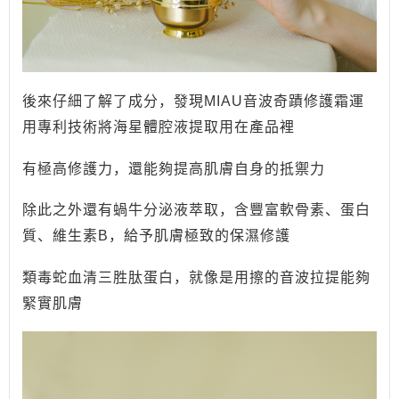
後來仔細了解了成分，發現MIAU音波奇蹟修護霜運
用專利技術將海星體腔液提取用在產品裡
有極高修護力，還能夠提高肌膚自身的抵禦力
除此之外還有蝸牛分泌液萃取，含豐富軟骨素、蛋白
質、維生素B，給予肌膚極致的保濕修護
類毒蛇血清三胜肽蛋白，就像是用擦的音波拉提能夠
緊實肌膚