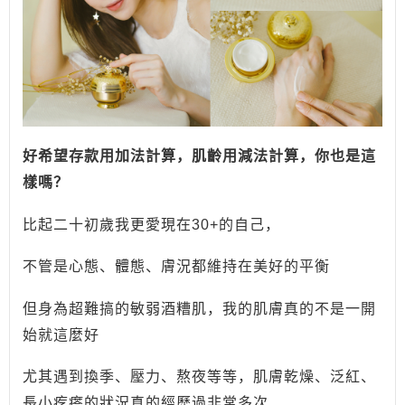
好希望存款用加法計算，
肌齡用減法計算，你也是這
樣嗎？
比起二十初歲我更愛現在30+的自己，
不管是心態、體態、膚況都維持在美好的平衡
但身為超難搞的敏弱酒糟肌，我的肌膚真的不是一開
始就這麼好
尤其遇到換季、壓力、熬夜等等，肌膚乾燥、泛紅、
長小疙瘩的狀況真的經歷過非常多次