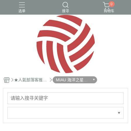
0
选单
搜寻
购物车
1212超殺隱私美優惠組
2023熱銷口碑專區
美白、保濕
超值組合商品
隱私美$1212快閃價
★人氣部落客推薦
MIAU 海洋之星音
★
波奇蹟修護霜