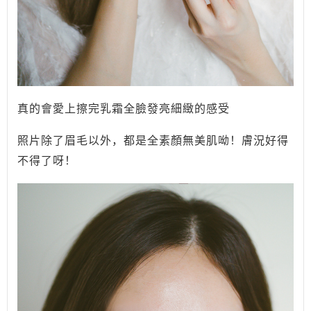
真的會愛上擦完乳霜全臉發亮細緻的感受
照片除了眉毛以外，都是全素顏無美肌呦！膚況好得
不得了呀！