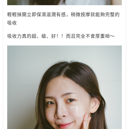
輕輕抹開立即保濕滋潤有感，稍微按摩就能夠完整的
吸收
吸收力真的超、級、好！！而且完全不會厚重呦～