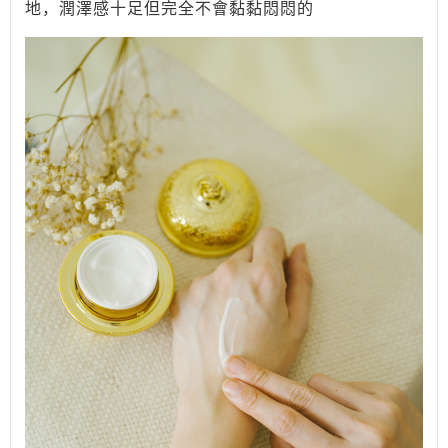
地，潤澤感十足但完全不會黏黏悶悶的