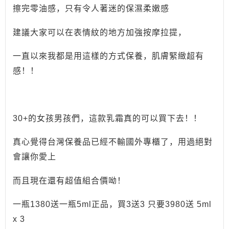
擦完零油感，只有令人著迷的保濕柔嫩感
建議大家可以在表情紋的地方加強按摩拉提，
一直以來我都是用這樣的方式保養，肌膚緊緻超有
感！！
30+的女孩男孩們，這款乳霜真的可以買下去！！
真心覺得台灣保養品已經不輸國外專櫃了，用過絕對
會讓你愛上
而且現在還有超值組合價呦！
一瓶1380送一瓶5ml正品，買3送3 只要3980送 5ml
x 3