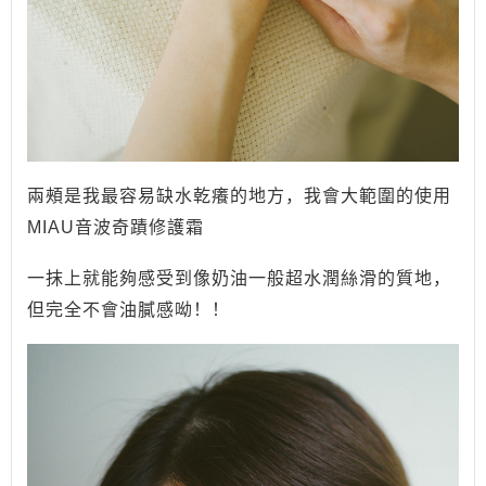
兩頰是我最容易缺水乾癢的地方，我會大範圍的使用
MIAU音波奇蹟修護霜
一抹上就能夠感受到像奶油一般超水潤絲滑的質地，
但完全不會油膩感呦！！