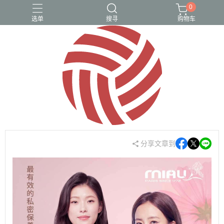
0
选单
搜寻
购物车
1212超殺隱私美優惠組
2023熱銷口碑專區
美白、保濕
超值組合商品
隱私美$1212快閃價
分享文章到