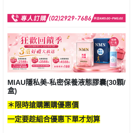
MIAU隱私美-私密保養液態膠囊(30顆/
盒)
＊限時搶購團購優惠價
一定要趁組合優惠下單才划算