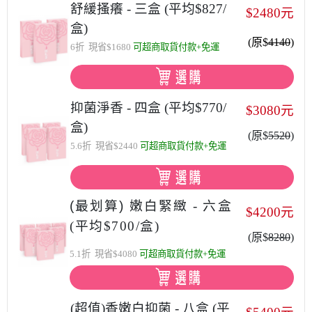
舒緩搔癢 - 三盒 (平均$827/
$2480元
盒)
(原$
4140
)
6折 現省$1680
可超商取貨付款+免運
抑菌淨香 - 四盒 (平均$770/
$3080元
盒)
(原$
5520
)
5.6折 現省$2440
可超商取貨付款+免運
(最划算)
嫩白緊緻 - 六盒
$4200元
(平均$700/盒)
(原$
8280
)
5.1折 現省$4080
可超商取貨付款+免運
(超值)香嫩白抑菌 - 八盒 (平