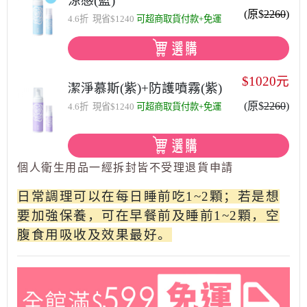
涼感(藍)
(原$
2260
)
4.6折 現省$1240
可超商取貨付款+免運
$1020元
潔淨慕斯(紫)+防護噴霧(紫)
(原$
2260
)
4.6折 現省$1240
可超商取貨付款+免運
個人衛生用品一經拆封皆不受理退貨申請
日常調理可以在每日睡前吃1~2顆；若是想
要加強保養，可在早餐前及睡前1~2顆，空
腹食用吸收及效果最好。