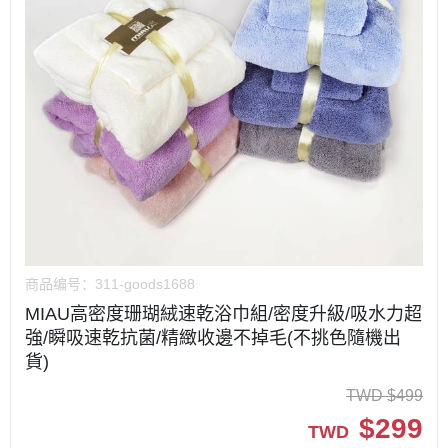
商品编号：
311-goods1688
MIAU高密度珊瑚絨速乾浴巾組/密度升級/吸水力超
強/瞬吸速乾抗菌/精緻收邊不掉毛(不挑色隨機出
貨)
TWD
$
499
$
299
TWD