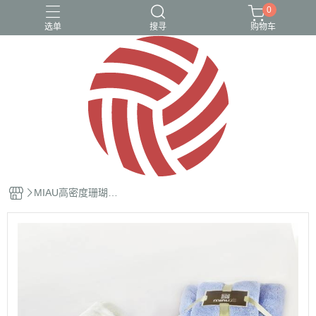
0
选单
搜寻
购物车
1212超殺隱私美優惠組
2023熱銷口碑專區
美白、保濕
超值組合商品
隱私美$1212快閃價
MIAU高密度珊瑚絨
速乾浴巾組/密度升
級/吸水力超強/瞬吸
速乾抗菌/精緻收邊
不掉毛(不挑色隨機
出貨)