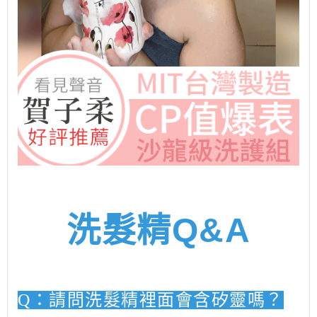
洗髮精
Q&A
Q
：請問洗髮精裡面會含矽靈嗎？