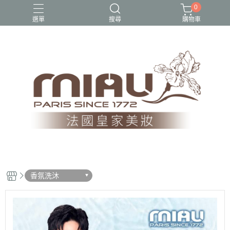
0
選單
搜尋
購物車
1212超殺隱私美優惠組
2023熱銷口碑專區
美白、保濕
超值組合商品
隱私美$1212快閃價
香氛洗沐