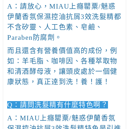
A
：請放心，
MIAU上癮罌粟/魅惑
伊蘭香氛保濕控油抗屑3效洗髮精
都
不含矽靈、人工色素、皂鹼、
Paraben
防腐劑。
而且還含有營養價值高的成份，例
如：羊毛脂、咖啡因、各種萃取物
和清酒酵母液，讓頭皮處於一個健
康狀態，真正逹到洗！養！護！
Q
：請問洗髮精有什麼特色啊？
A
：
MIAU上癮罌粟/魅惑伊蘭香氛
保濕控油抗屑3效洗髮精
特色是引進