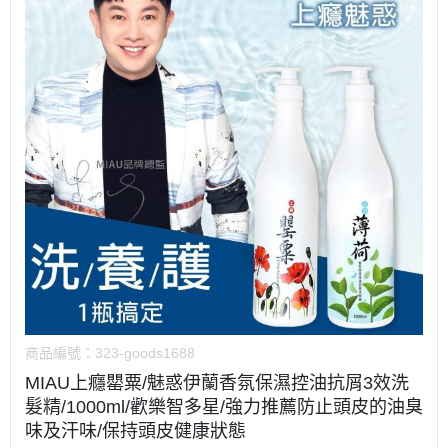
商品編號：
323-goods1688
MIAU上癮罌粟/魅惑伊蘭香氛保濕控油抗屑3效洗
髮精/1000ml/歡樂智多星/強力推薦防止頭皮的油臭
味及汗味/保持頭皮健康狀態