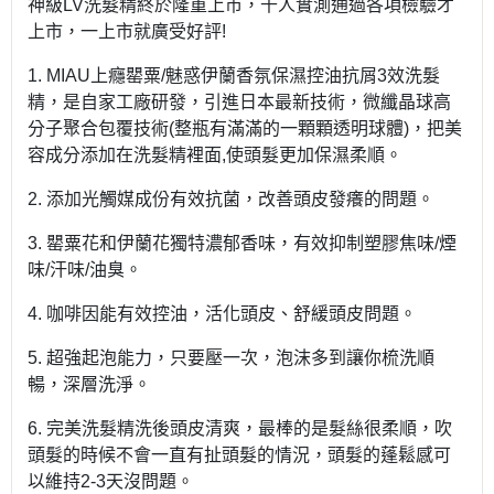
神級LV洗髮精終於隆重上市，千人實測通過各項檢驗才
上市，一上市就廣受好評!
1. MIAU上癮罌粟/魅惑伊蘭香氛保濕控油抗屑3效洗髮
精，是自家工廠研發，引進日本最新技術，微纖晶球高
分子聚合包覆技術(整瓶有滿滿的一顆顆透明球體)，把美
容成分添加在洗髮精裡面,使頭髮更加保濕柔順。
2. 添加光觸媒成份有效抗菌，改善頭皮發癢的問題。
3. 罌粟花和伊蘭花獨特濃郁香味，有效抑制塑膠焦味/煙
味/汗味/油臭。
4. 咖啡因能有效控油，活化頭皮、舒緩頭皮問題。
5. 超強起泡能力，只要壓一次，泡沫多到讓你梳洗順
暢，深層洗淨。
6. 完美洗髮精洗後頭皮清爽，最棒的是髮絲很柔順，吹
頭髮的時候不會一直有扯頭髮的情況，頭髮的蓬鬆感可
以維持2-3天沒問題。