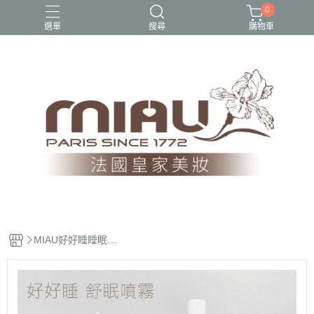
0
選單
搜尋
購物車
1212超殺隱私美優惠組
2023熱銷口碑專區
美白、保濕
超值組合商品
隱私美$1212快閃價
MIAU好好睡睡眠噴
霧100ml/頂級精油/
助眠/放鬆/穩定心
神/淨化空間/舒緩身
心/睡覺神器