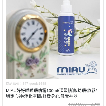
商品編號：
347-goods1688
MIAU好好睡睡眠噴霧100ml/頂級精油/助眠/放鬆/
穩定心神/淨化空間/舒緩身心/睡覺神器
TWD
$
680 ~ 2,040