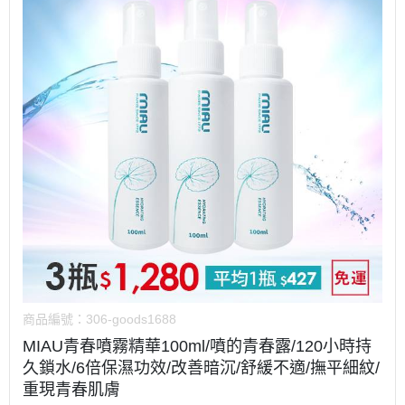
商品編號：
306-goods1688
MIAU青春噴霧精華100ml/噴的青春露/120小時持
久鎖水/6倍保濕功效/改善暗沉/舒緩不適/撫平細紋/
重現青春肌膚