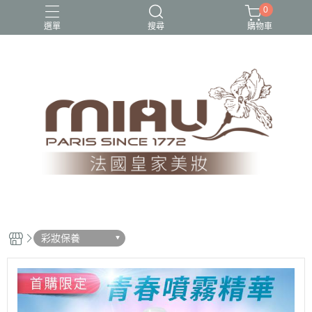
0
選單
搜尋
購物車
1212超殺隱私美優惠組
2023熱銷口碑專區
美白、保濕
超值組合商品
隱私美$1212快閃價
彩妝保養